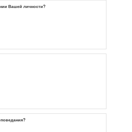
ении Вашей личности?
споведания?