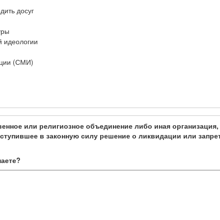
дить досуг
уры
й идеологии
ции (СМИ)
ое или религиозное объединение либо иная организация, 
ступившее в законную силу решение о ликвидации или запре
наете?