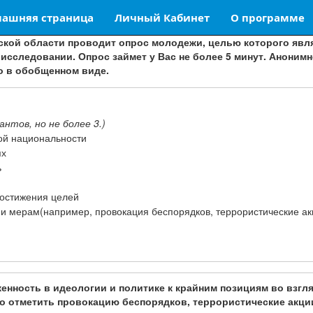
ашняя страница
Личный Кабинет
О программе
кой области проводит опрос молодежи, целью которого явля
 исследовании. Опрос займет у Вас не более 5 минут. Аноним
о в обобщенном виде.
нтов, но не более 3.)
гой национальности
ях
ь
достижения целей
 и мерам(например, провокация беспорядков, террористические ак
ность в идеологии и политике к крайним позициям во взгля
о отметить провокацию беспорядков, террористические акци