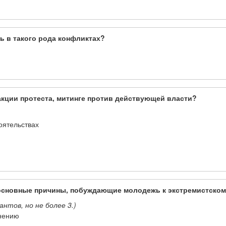
ь в такого рода конфликтах?
акции протеста, митинге против действующей власти?
оятельствах
я основные причины, побуждающие молодежь к экстремистско
нтов, но не более 3.)
нению