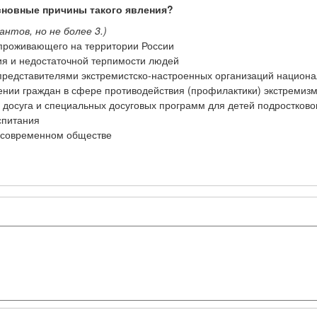
основные причины такого явления?
нтов, но не более 3.)
проживающего на территории России
ия и недостаточной терпимости людей
редставителями экстремистско-настроенных организаций национа
нии граждан в сфере противодействия (профилактики) экстремиз
 досуга и специальных досуговых программ для детей подростковог
спитания
 современном обществе